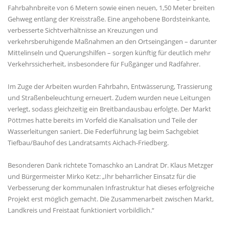
Fahrbahnbreite von 6 Metern sowie einen neuen, 1,50 Meter breiten
Gehweg entlang der Kreisstraße. Eine angehobene Bordsteinkante,
verbesserte Sichtverhältnisse an Kreuzungen und
verkehrsberuhigende Maßnahmen an den Ortseingängen – darunter
Mittelinseln und Querungshilfen – sorgen künftig für deutlich mehr
Verkehrssicherheit, insbesondere für Fußgänger und Radfahrer.
Im Zuge der Arbeiten wurden Fahrbahn, Entwässerung, Trassierung
und Straßenbeleuchtung erneuert. Zudem wurden neue Leitungen
verlegt, sodass gleichzeitig ein Breitbandausbau erfolgte. Der Markt
Pöttmes hatte bereits im Vorfeld die Kanalisation und Teile der
Wasserleitungen saniert. Die Federführung lag beim Sachgebiet
Tiefbau/Bauhof des Landratsamts Aichach-Friedberg.
Besonderen Dank richtete Tomaschko an Landrat Dr. Klaus Metzger
und Bürgermeister Mirko Ketz: „Ihr beharrlicher Einsatz für die
Verbesserung der kommunalen Infrastruktur hat dieses erfolgreiche
Projekt erst möglich gemacht. Die Zusammenarbeit zwischen Markt,
Landkreis und Freistaat funktioniert vorbildlich.“