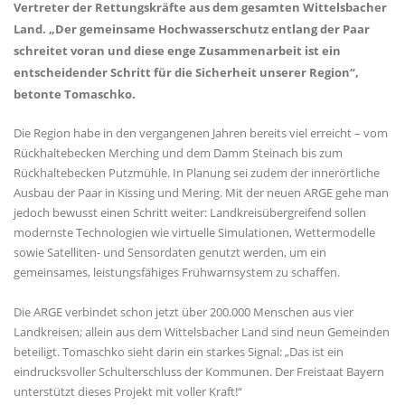
Vertreter der Rettungskräfte aus dem gesamten Wittelsbacher
Land. „Der gemeinsame Hochwasserschutz entlang der Paar
schreitet voran und diese enge Zusammenarbeit ist ein
entscheidender Schritt für die Sicherheit unserer Region“,
betonte Tomaschko.
Die Region habe in den vergangenen Jahren bereits viel erreicht – vom
Rückhaltebecken Merching und dem Damm Steinach bis zum
Rückhaltebecken Putzmühle. In Planung sei zudem der innerörtliche
Ausbau der Paar in Kissing und Mering. Mit der neuen ARGE gehe man
jedoch bewusst einen Schritt weiter: Landkreisübergreifend sollen
modernste Technologien wie virtuelle Simulationen, Wettermodelle
sowie Satelliten- und Sensordaten genutzt werden, um ein
gemeinsames, leistungsfähiges Frühwarnsystem zu schaffen.
Die ARGE verbindet schon jetzt über 200.000 Menschen aus vier
Landkreisen; allein aus dem Wittelsbacher Land sind neun Gemeinden
beteiligt. Tomaschko sieht darin ein starkes Signal: „Das ist ein
eindrucksvoller Schulterschluss der Kommunen. Der Freistaat Bayern
unterstützt dieses Projekt mit voller Kraft!“