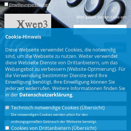
Einwilligungserklärung
*
Bitte geben Sie den Code ein:
Cookie-Hinweis
* Pflichtfeld
Diese Webseite verwendet Cookies, die notwendig
sind, um die Webseite zu nutzen. Weiter verwendet
diese Webseite Dienste von Drittanbietern, um das
Webangebot zu verbessern (Website-Optmierung). Für
Newsletter
die Verwendung bestimmter Dienste wird Ihre
Einwilligung benötigt. Ihre Einwilligung können Sie
Erhalten Sie Neuigkeiten aus dem Landtag und der Region.
jederzeit widerrufen. Weitere Informationen finden Sie
in der
Datenschutzerklärung
.
Technisch notwendige Cookies (
Übersicht
)
Die notwendigen Cookies werden allein für den
ordnungsgemäßen Gebrauch der Webseite benötigt.
Cookies von Drittanbietern (
Übersicht
)