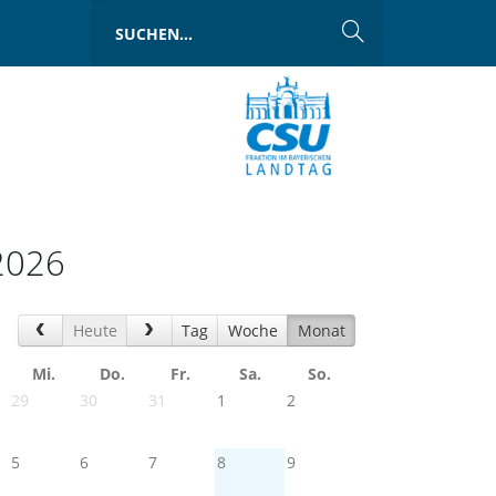
2026
Heute
Tag
Woche
Monat
Mi.
Do.
Fr.
Sa.
So.
29
30
31
1
2
5
6
7
8
9