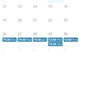
12
13
14
15
16
19
20
21
22
23
26
27
28
29
30
19:30
Festkonzert - Friedberger Musiksommer
19:30
Nachtmusik im Schloss Friedberg
19:30
Jazz-Konzert - Friedberger Musiksommer
12:00
Plärrerumzug
14:00
Freistaaten-Treffen
19:30
Gala 25 Jahre Friedberger Musiksomm
2
3
4
5
6