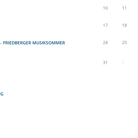
10
11
17
18
24
25
 - FRIEDBERGER MUSIKSOMMER
31
1
UG