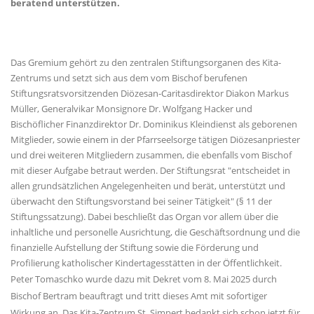
beratend unterstützen.
Das Gremium gehört zu den zentralen Stiftungsorganen des Kita-
Zentrums und setzt sich aus dem vom Bischof berufenen
Stiftungsratsvorsitzenden Diözesan-Caritasdirektor Diakon Markus
Müller, Generalvikar Monsignore Dr. Wolfgang Hacker und
Bischöflicher Finanzdirektor Dr. Dominikus Kleindienst als geborenen
Mitglieder, sowie einem in der Pfarrseelsorge tätigen Diözesanpriester
und drei weiteren Mitgliedern zusammen, die ebenfalls vom Bischof
mit dieser Aufgabe betraut werden. Der Stiftungsrat "entscheidet in
allen grundsätzlichen Angelegenheiten und berät, unterstützt und
überwacht den Stiftungsvorstand bei seiner Tätigkeit" (§ 11 der
Stiftungssatzung). Dabei beschließt das Organ vor allem über die
inhaltliche und personelle Ausrichtung, die Geschäftsordnung und die
finanzielle Aufstellung der Stiftung sowie die Förderung und
Profilierung katholischer Kindertagesstätten in der Öffentlichkeit.
Peter Tomaschko wurde dazu mit Dekret vom 8. Mai 2025 durch
Bischof Bertram beauftragt und tritt dieses Amt mit sofortiger
Wirkung an. Das Kita-Zentrum St. Simpert bedankt sich schon jetzt für